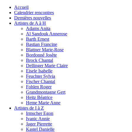
Accueil
Calendrier rencontres
Dernières nouvelles
Artistes de A à H
Adams Anita
Al Sandouk Annerose
Barth Ernest
Bastian Francine
Blattner Marie-Rose
Bordonné Josète
Brock Chantal
Dellinger Marie Claire
Eisele Isabelle
Feuchter Sylvia
Fischer Chantal
Fohlen Roger
Grandmontagne Gert
Heitz Béatrice
Heme Marie Anne
Artistes de I à Z
Irmscher Egon
Ivanic Annie
Jager Pierrette
Kastel Danielle