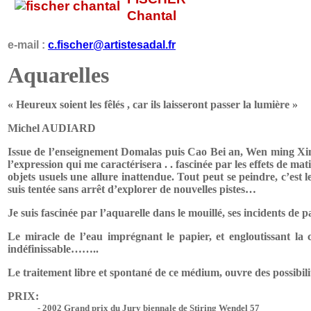
Chantal
e-mail :
c.fischer@artistesadal.fr
Aquarelles
« Heureux soient les fêlés , car ils laisseront passer la lumière »
Michel AUDIARD
Issue de l’enseignement Domalas puis Cao Bei an, Wen ming Xin,
l’expression qui me caractérisera . . fascinée par les effets de mat
objets usuels une allure inattendue. Tout peut se peindre, c’est 
suis tentée sans arrêt d’explorer de nouvelles pistes…
Je suis fascinée par l’aquarelle dans le mouillé, ses incidents de
Le miracle de l’eau imprégnant le papier, et engloutissant l
indéfinissable……..
Le traitement libre et spontané de ce médium, ouvre des possibilité
PRIX:
-
2002 Grand prix du Jury biennale de Stiring Wendel 57