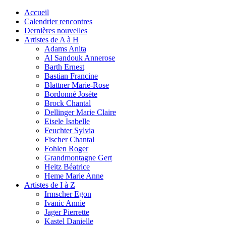
Accueil
Calendrier rencontres
Dernières nouvelles
Artistes de A à H
Adams Anita
Al Sandouk Annerose
Barth Ernest
Bastian Francine
Blattner Marie-Rose
Bordonné Josète
Brock Chantal
Dellinger Marie Claire
Eisele Isabelle
Feuchter Sylvia
Fischer Chantal
Fohlen Roger
Grandmontagne Gert
Heitz Béatrice
Heme Marie Anne
Artistes de I à Z
Irmscher Egon
Ivanic Annie
Jager Pierrette
Kastel Danielle