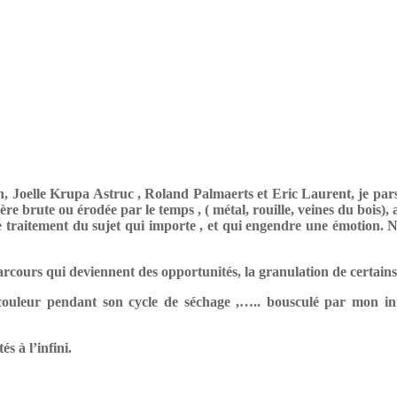
 Joelle Krupa Astruc , Roland Palmaerts et Eric Laurent, je pars 
ière brute ou érodée par le temps , ( métal, rouille, veines du bois),
le traitement du sujet qui importe , et qui engendre une émotion. 
 parcours qui deviennent des opportunités, la granulation de certain
a couleur pendant son cycle de séchage ,….. bousculé par mon in
s à l’infini.